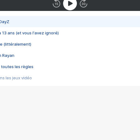
 DayZ
 a 13 ans (et vous l'avez ignoré)
e (littéralement)
im Rayan
 toutes les règles
s les jeux vidéo
us choquant de Rockstar ? - Le scandale BULLY
e plus moche de Steam
du RÊVE tourne au CAUCHEMAR
pendant 8 heures
it… à tort