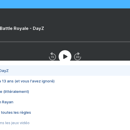
 Battle Royale - DayZ
 DayZ
 a 13 ans (et vous l'avez ignoré)
e (littéralement)
im Rayan
 toutes les règles
s les jeux vidéo