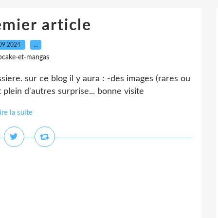
mier article
09.2024
…
pcake-et-mangas
iere. sur ce blog il y aura : -des images (rares ou
plein d'autres surprise... bonne visite
ire la suite